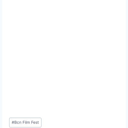
Etiquetas
#
Bcn Film Fest
de