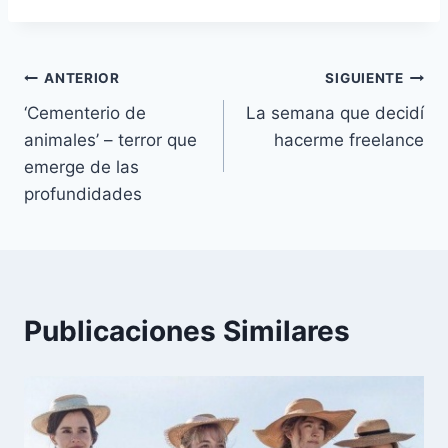
la
entrada:
Navegación
ANTERIOR
SIGUIENTE
‘Cementerio de
La semana que decidí
de
animales’ – terror que
hacerme freelance
entradas
emerge de las
profundidades
Publicaciones Similares