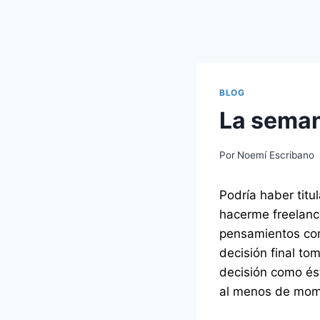
BLOG
La seman
Por
Noemí Escribano
Podría haber titu
hacerme freelance
pensamientos com
decisión final to
decisión como ést
al menos de mom