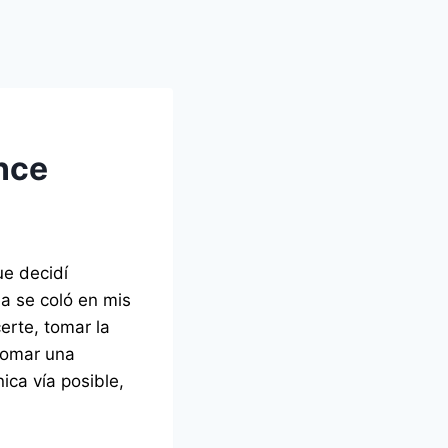
nce
ue decidí
a se coló en mis
rte, tomar la
 tomar una
ca vía posible,