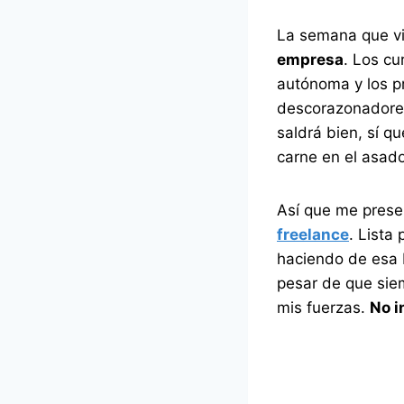
La semana que vi
empresa
. Los cu
autónoma y los p
descorazonadores
saldrá bien, sí 
carne en el asad
Así que me pres
freelance
. Lista
haciendo de esa 
pesar de que sie
mis fuerzas.
No i