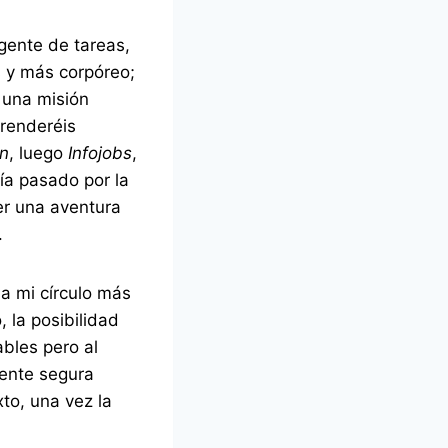
ente de tareas,
s y más corpóreo;
, una misión
prenderéis
In
, luego
Infojobs
,
ía pasado por la
r una aventura
.
a mi círculo más
 la posibilidad
ables pero al
mente segura
to, una vez la