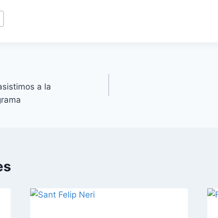
sistimos a la
grama
es