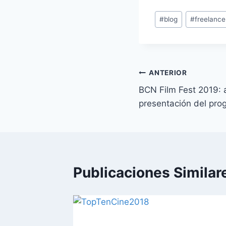
Etiquetas
#
blog
#
freelance
de
la
entrada:
Navegación
ANTERIOR
BCN Film Fest 2019: a
de
presentación del pro
entradas
Publicaciones Similar