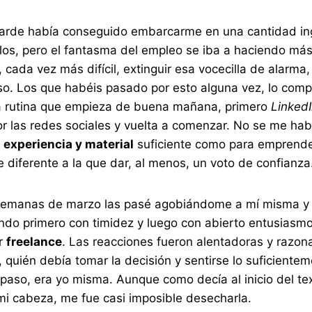
rde había conseguido embarcarme en una cantidad ing
llos, pero el fantasma del empleo se iba a haciendo má
, cada vez más difícil, extinguir esa vocecilla de alarma
so. Los que habéis pasado por esto alguna vez, lo com
a rutina que empieza de buena mañana, primero
Linked
por las redes sociales y vuelta a comenzar. No se me hab
 experiencia y material
suficiente como para emprende
e diferente a la que dar, al menos, un voto de confianza
semanas de marzo las pasé agobiándome a mí misma y 
do primero con timidez y luego con abierto entusiasmo,
er
freelance
. Las reacciones fueron alentadoras y razon
, quién debía tomar la decisión y sentirse lo suficiente
paso, era yo misma. Aunque como decía al inicio del tex
mi cabeza, me fue casi imposible desecharla.