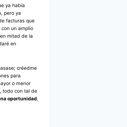
ue ya había
o, pero ya
de facturas que
r con un amplio
en mitad de la
daré en
epasase; créedme
lones para
 mayor o menor
 todo con tal de
una oportunidad
,