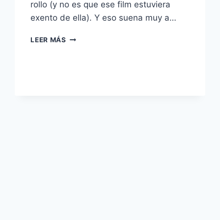
rollo (y no es que ese film estuviera
exento de ella). Y eso suena muy a…
IT
LEER MÁS
(2017)
–
EL
TERROR
TIENE
MUCHAS
FORMAS