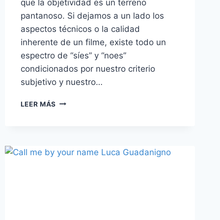
que la objetividad es un terreno
pantanoso. Si dejamos a un lado los
aspectos técnicos o la calidad
inherente de un filme, existe todo un
espectro de “síes” y “noes”
condicionados por nuestro criterio
subjetivo y nuestro…
‘CEMENTERIO
LEER MÁS
DE
ANIMALES’
–
TERROR
QUE
EMERGE
DE
LAS
PROFUNDIDADES