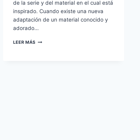
de la serie y del material en el cual está
inspirado. Cuando existe una nueva
adaptación de un material conocido y
adorado…
ANNE
LEER MÁS
WITH
AN
E
–
A
ESTA
HUÉRFANA
NO
LA
CONOZCO