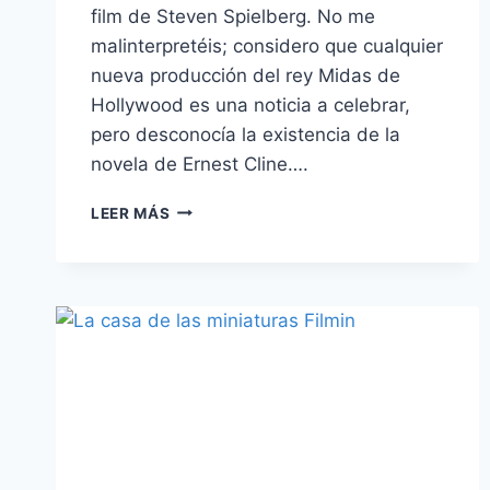
film de Steven Spielberg. No me
malinterpretéis; considero que cualquier
nueva producción del rey Midas de
Hollywood es una noticia a celebrar,
pero desconocía la existencia de la
novela de Ernest Cline….
‘READY
LEER MÁS
PLAYER
ONE’
–
EL
OASIS
DE
UNA
GENERACIÓN