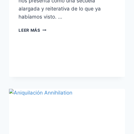
nos presenta como una secuela
alargada y reiterativa de lo que ya
habíamos visto. …
‘IT:
LEER MÁS
CAPÍTULO
2’
–
CUANDO
ÉRAMOS
NIÑOS