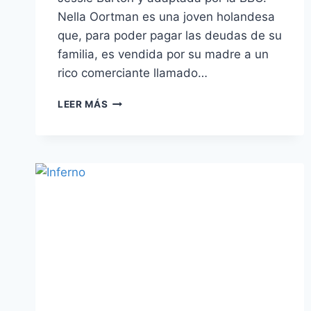
Nella Oortman es una joven holandesa
que, para poder pagar las deudas de su
familia, es vendida por su madre a un
rico comerciante llamado…
LA
LEER MÁS
CASA
DE
LAS
MINIATURAS
–
JUGANDO
A
LOS
SECRETOS