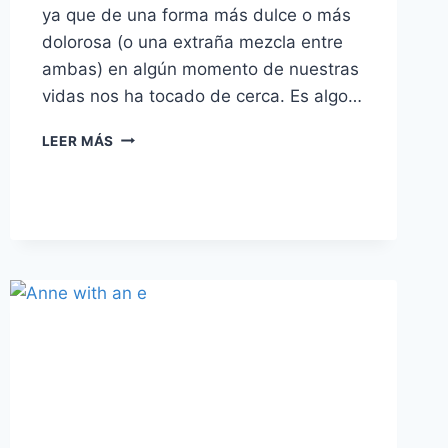
ya que de una forma más dulce o más
dolorosa (o una extraña mezcla entre
ambas) en algún momento de nuestras
vidas nos ha tocado de cerca. Es algo…
CALL
LEER MÁS
ME
BY
YOUR
NAME
–
DESASOSEGANTE
PRIMER
AMOR