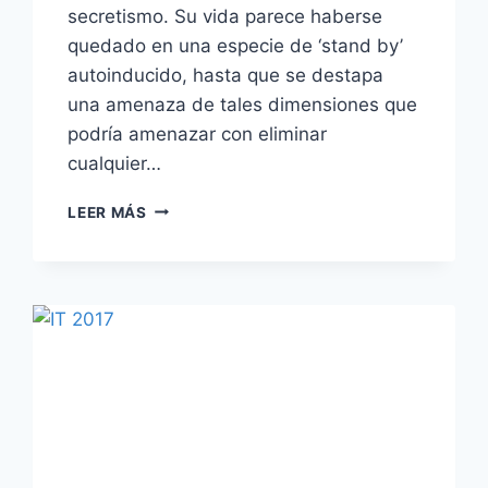
secretismo. Su vida parece haberse
quedado en una especie de ‘stand by’
autoinducido, hasta que se destapa
una amenaza de tales dimensiones que
podría amenazar con eliminar
cualquier…
‘ANIQUILACIÓN’
LEER MÁS
–
CUANDO
LA
DESTRUCCIÓN
SE
MIDE
EN
BELLEZA