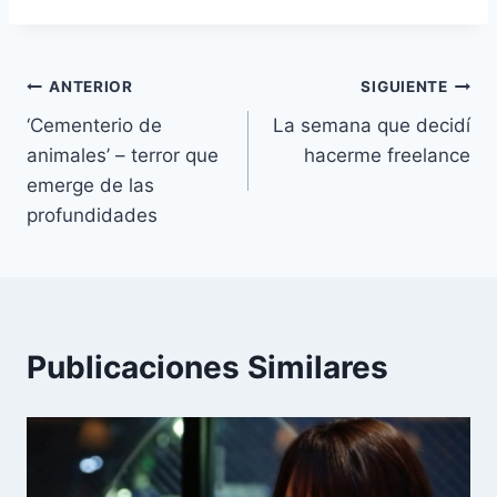
la
entrada:
Navegación
ANTERIOR
SIGUIENTE
‘Cementerio de
La semana que decidí
de
animales’ – terror que
hacerme freelance
entradas
emerge de las
profundidades
Publicaciones Similares