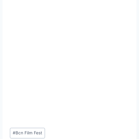
Etiquetas
#
Bcn Film Fest
de