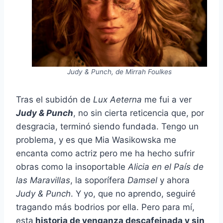
Judy & Punch, de Mirrah Foulkes
Tras el subidón de
Lux Aeterna
me fui a ver
J
udy & Pu
nch
,
no sin cierta reticencia que, por
desgracia, terminó siendo fundada. Tengo un
problema, y es que Mia Wasikowska me
encanta como actriz pero me ha hecho sufrir
obras como la insoportable
Alicia en el País de
las Maravillas
, la soporífera
Damsel
y ahora
Judy & Punch
. Y yo, que no aprendo, seguiré
tragando más bodrios por ella. Pero para mí,
esta
historia de venganza descafeinada y sin