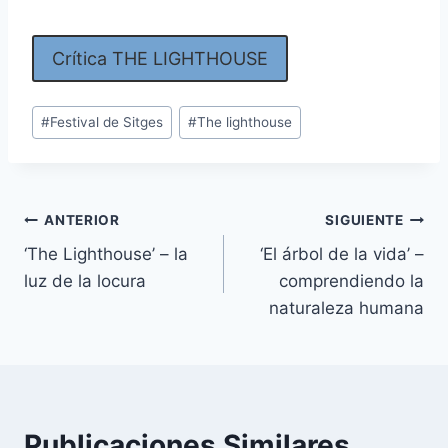
Crítica THE LIGHTHOUSE
Etiquetas
#
Festival de Sitges
#
The lighthouse
de
la
entrada:
Navegación
ANTERIOR
SIGUIENTE
‘The Lighthouse’ – la
‘El árbol de la vida’ –
de
luz de la locura
comprendiendo la
entradas
naturaleza humana
Publicaciones Similares