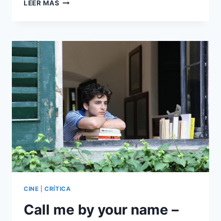
SUBMARINE
LEER MÁS
–
OLEADAS
DE
AMOR
ADOLESCENTE
CINE
|
CRÍTICA
Call me by your name –