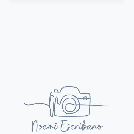
–
VÍNCULO
DE
SANGRE