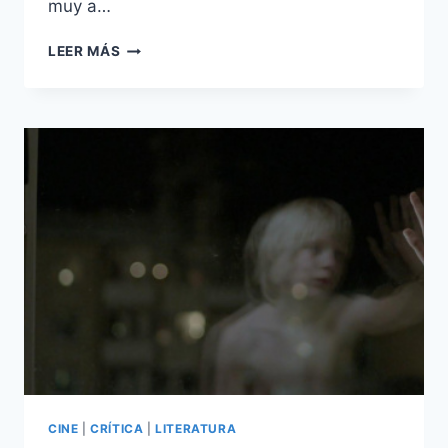
muy a…
IT
LEER MÁS
(2017)
–
EL
TERROR
TIENE
MUCHAS
FORMAS
CINE
|
CRÍTICA
|
LITERATURA