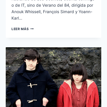
o de IT, sino de Verano del 84, dirigida por
Anouk Whissell, François Simard y Yoann-
Karl…
‘VERANO’
LEER MÁS
DEL
84
–
LA
OREJA
DE
BLUE
VELVET