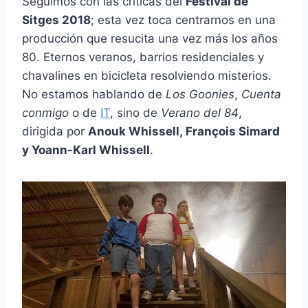
Seguimos con las críticas del
Festival de
Sitges 2018
; esta vez toca centrarnos en una
producción que resucita una vez más los años
80. Eternos veranos, barrios residenciales y
chavalines en bicicleta resolviendo misterios.
No estamos hablando de
Los Goonies
,
Cuenta
conmigo
o de
IT
, sino de
Verano del 84
,
dirigida por
Anouk Whissell,
François Simard
y
Yoann-Karl Whissell
.