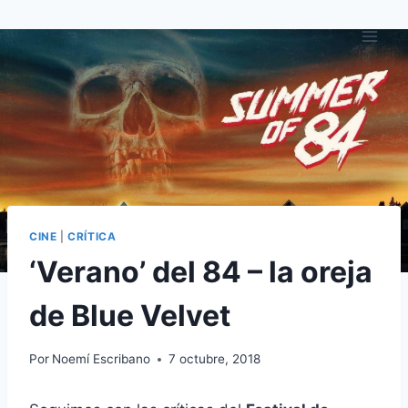
Saltar
al
contenido
CINE
|
CRÍTICA
‘Verano’ del 84 – la oreja
de Blue Velvet
Por
Noemí Escribano
7 octubre, 2018