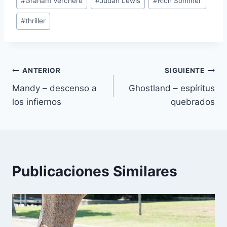
#
Graham Verchere
#
Judah Lewis
#
Rich Sommer
#
thriller
Navegación
ANTERIOR
SIGUIENTE
Mandy – descenso a
Ghostland – espíritus
de
los infiernos
quebrados
entradas
Publicaciones Similares