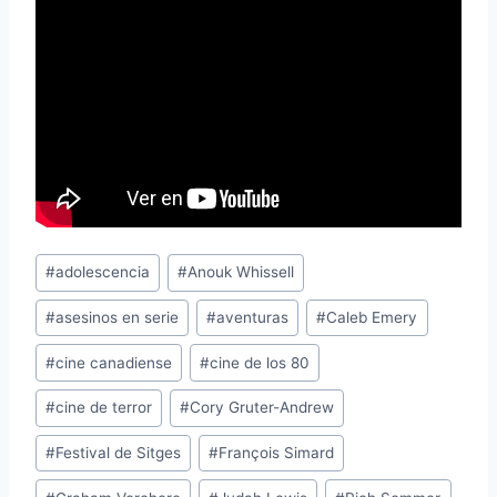
Etiquetas
#
adolescencia
#
Anouk Whissell
de
#
asesinos en serie
#
aventuras
#
Caleb Emery
la
entrada:
#
cine canadiense
#
cine de los 80
#
cine de terror
#
Cory Gruter-Andrew
#
Festival de Sitges
#
François Simard