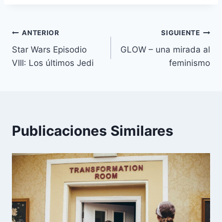
Navegación
ANTERIOR
SIGUIENTE
Star Wars Episodio
GLOW – una mirada al
de
VIII: Los últimos Jedi
feminismo
entradas
Publicaciones Similares