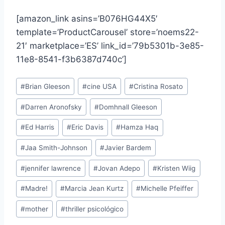
[amazon_link asins=’B076HG44X5′
template=’ProductCarousel’ store=’noems22-
21′ marketplace=’ES’ link_id=’79b5301b-3e85-
11e8-8541-f3b6387d740c’]
Etiquetas
#
Brian Gleeson
#
cine USA
#
Cristina Rosato
de
#
Darren Aronofsky
#
Domhnall Gleeson
la
entrada:
#
Ed Harris
#
Eric Davis
#
Hamza Haq
#
Jaa Smith-Johnson
#
Javier Bardem
#
jennifer lawrence
#
Jovan Adepo
#
Kristen Wiig
#
Madre!
#
Marcia Jean Kurtz
#
Michelle Pfeiffer
#
mother
#
thriller psicológico