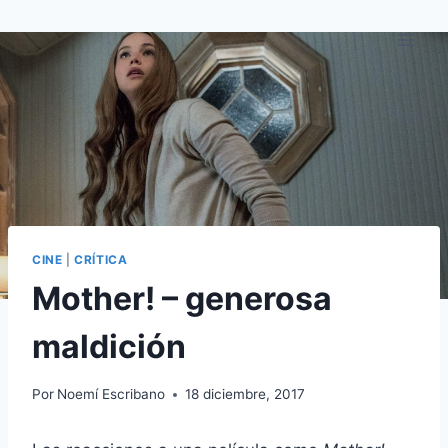
Saltar
al
contenido
CINE
|
CRÍTICA
Mother! – generosa
maldición
Por
Noemí Escribano
18 diciembre, 2017