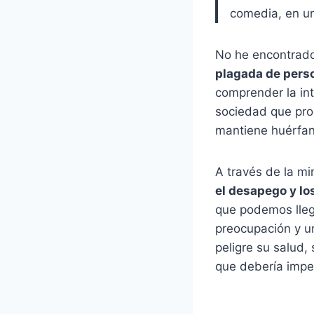
comedia, en u
No he encontrado
plagada de pers
comprender la int
sociedad que pro
mantiene huérfa
A través de la m
el desapego y los
que podemos llega
preocupación y un
peligre su salud,
que debería imper