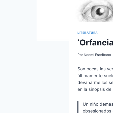
LITERATURA
‘Orfancia
Por
Noemí Escribano
Son pocas las vec
últimamente suelo
devanarme los se
en la sinopsis de
Un niño demas
obsesionados c