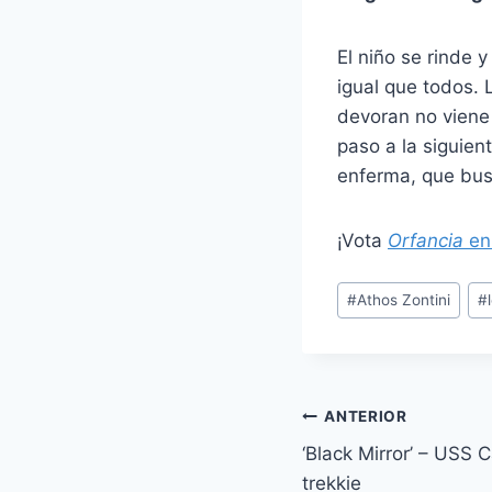
El niño se rinde 
igual que todos. 
devoran no viene 
paso a la siguien
enferma, que bus
¡Vota
Orfancia
en
Etiquetas
#
Athos Zontini
#
de
la
entrada:
Navegación
ANTERIOR
‘Black Mirror’ – USS C
de
trekkie