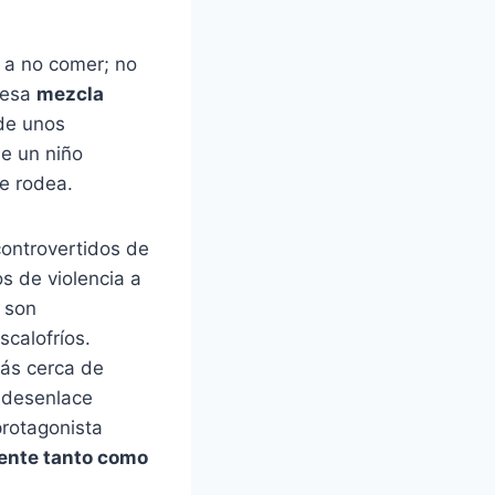
 a no comer; no
 esa
mezcla
de unos
e un niño
le rodea.
ontrovertidos de
s de violencia a
e son
calofríos.
ás cerca de
l desenlace
protagonista
ente tanto como