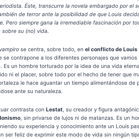
periodista. Éste, transcurre la novela embargado por el 
ambién de terror ante la posibilidad de que Louis decid
. Pero siempre gana la irremediable fascinación por tod
 sobre su (no) vida.
 vampiro
se centra, sobre todo, en
el conflicto de Loui
ue se contrapone a los diferentes personajes que vamos
a. Es un hombre torturado por la idea de una vida eterna
ido ni el placer, sobre todo por el hecho de tener que m
fortaleza le hace aguantar un tiempo alimentándose de
ndose ante su naturaleza.
tuar contrasta con
Lestat
, su creador y figura antagónic
edonismo
, sin privarse de lujos ni de matanzas. Es un h
niendo su experiencia y conocimiento ante un Louis pas
 un ser feliz de exprimir este modo de vida sin ningún tip