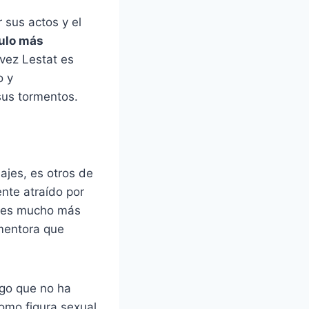
 sus actos y el
ulo más
 vez Lestat es
o y
sus tormentos.
najes, es otros de
nte atraído por
e es mucho más
 mentora que
lgo que no ha
omo figura sexual