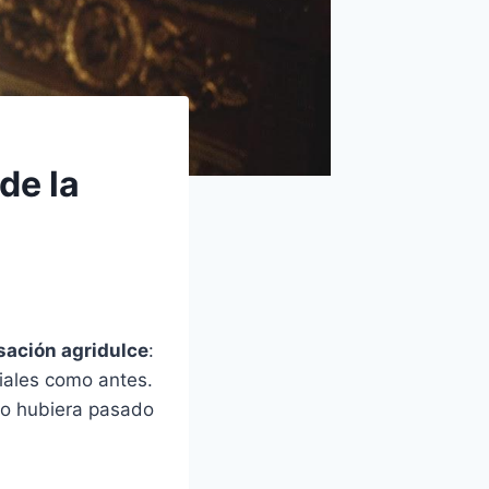
de la
sación agridulce
:
iales como antes.
lo hubiera pasado