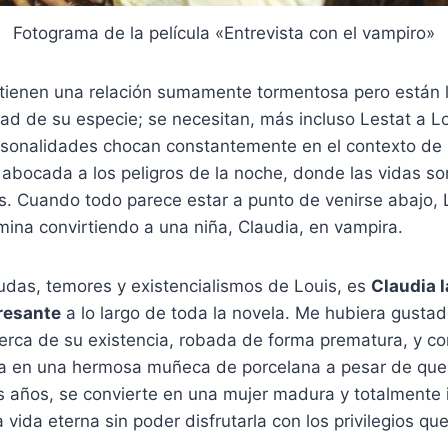
Fotograma de la película «Entrevista con el vampiro»
ienen una relación sumamente tormentosa pero están li
dad de su especie; se necesitan, más incluso Lestat a Lo
ersonalidades chocan constantemente en el contexto d
 abocada a los peligros de la noche, donde las vidas so
os. Cuando todo parece estar a punto de venirse abajo,
rmina convirtiendo a una niña, Claudia, en vampira.
udas, temores y existencialismos de Louis, es
Claudia l
resante
a lo largo de toda la novela. Me hubiera gusta
cerca de su existencia, robada de forma prematura, y 
a en una hermosa muñeca de porcelana a pesar de que, 
s años, se convierte en una mujer madura y totalmente 
a vida eterna sin poder disfrutarla con los privilegios q