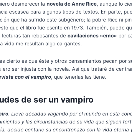
uiero desmerecer la
novela de Anne Rice
, aunque lo cie
cia escasea para algunos tipos de textos. En parte, pu
ación que ha sufrido este subgénero; la pobre Rice ni pin
sto que el libro fue escrito en 1973. También, puede q
s lecturas tan rebosantes de
cavilaciones «emo»
por ca
 la vida me resultan algo cargantes.
es cierto es que éste y otros pensamientos pecan por 
uiero ser injusta con la novela. Así que trataré de centr
evista con el vampiro
, que tenerlas las tiene.
tudes de ser un vampiro
piro
. Lleva décadas vagando por el mundo en esta cond
mientos y las circunstancias de su vida que siguen tor
ía, decide contarle su encontronazo con la vida eterna 