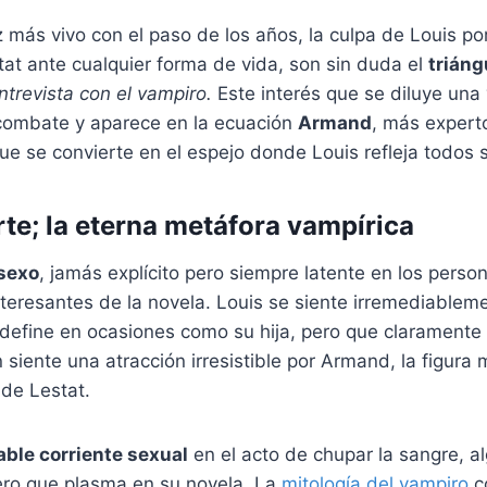
 más vivo con el paso de los años, la culpa de Louis por
at ante cualquier forma de vida, son sin duda el
triáng
ntrevista con el vampiro.
Este interés que se diluye una
combate y aparece en la ecuación
Armand
, más expert
ue se convierte en el espejo donde Louis refleja todos 
te; la eterna metáfora vampírica
sexo
, jamás explícito pero siempre latente en los perso
teresantes de la novela. Louis se siente irremediableme
e define en ocasiones como su hija, pero que clarament
siente una atracción irresistible por Armand, la figura
de Lestat.
ble corriente sexual
en el acto de chupar la sangre, a
ero que plasma en su novela. La
mitología del vampiro
c