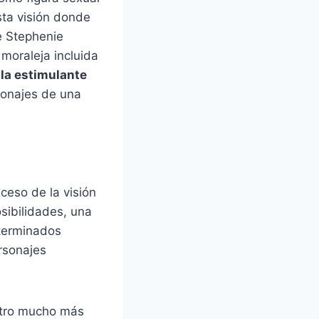
sta visión donde
e Stephenie
moraleja incluida
n
la estimulante
sonajes de una
xceso de la visión
sibilidades, una
eterminados
rsonajes
ntro mucho más