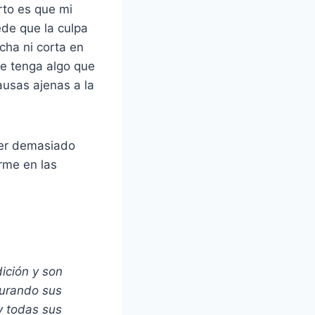
rto es que mi
ede que la culpa
cha ni corta en
ue tenga algo que
usas ajenas a la
ser demasiado
arme en las
ición y son
turando sus
y todas sus