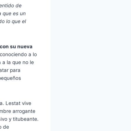
sentido de
a que es un
o lo que el
s con su nueva
 conociendo a lo
 a la que no le
atar para
 pequeños
a. Lestat vive
ombre arrogante
ivo y titubeante.
o de