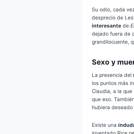
Su odio, cada vez
desprecio de Lest
interesante
de
E
dejado fuera de 
grandilocuente, q
Sexo y muer
La presencia del
los puntos más in
Claudia, a la qu
que eso. También 
hubiera deseado 
Existe una
induda
inventado Rice p