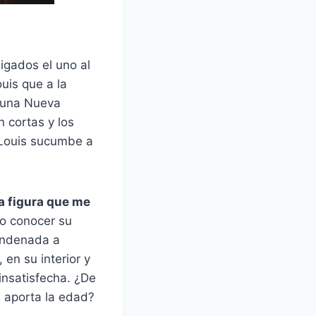
gados el uno al
uis que a la
e una Nueva
n cortas y los
 Louis sucumbe a
a figura que me
do conocer su
condenada a
en su interior y
insatisfecha. ¿De
ue aporta la edad?