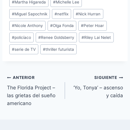
#
Martha Higareda
#
Michelle Lee
#
Miguel Sapochnik
#
netflix
#
Nick Hurran
#
Nicole Anthony
#
Olga Fonda
#
Peter Hoar
#
policíaco
#
Renee Goldsberry
#
Riley Lai Nelet
#
serie de TV
#
thriller futurista
Navegación
ANTERIOR
SIGUIENTE
The Florida Project –
‘Yo, Tonya’ – ascenso
de
las grietas del sueño
y caída
entradas
americano