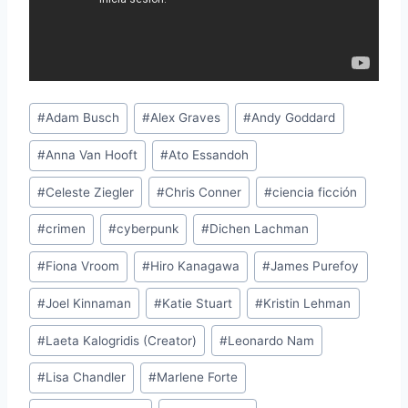
Etiquetas
#
Adam Busch
#
Alex Graves
#
Andy Goddard
de
#
Anna Van Hooft
#
Ato Essandoh
la
entrada:
#
Celeste Ziegler
#
Chris Conner
#
ciencia ficción
#
crimen
#
cyberpunk
#
Dichen Lachman
#
Fiona Vroom
#
Hiro Kanagawa
#
James Purefoy
#
Joel Kinnaman
#
Katie Stuart
#
Kristin Lehman
#
Laeta Kalogridis (Creator)
#
Leonardo Nam
#
Lisa Chandler
#
Marlene Forte