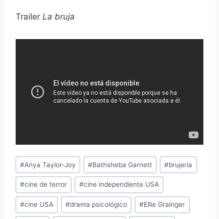
Trailer
La bruja
Etiquetas
#
Anya Taylor-Joy
#
Bathsheba Garnett
#
brujería
de
#
cine de terror
#
cine independiente USA
la
entrada:
#
cine USA
#
drama psicológico
#
Ellie Grainger