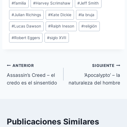
#
familia
#
Harvey Scrimshaw
#
Jeff Smith
#
Julian Richings
#
Kate Dickie
#
la bruja
#
Lucas Dawson
#
Ralph Ineson
#
religión
#
Robert Eggers
#
siglo XVII
Navegación
ANTERIOR
SIGUIENTE
Assassin’s Creed – el
‘Apocalypto’ – la
de
credo es el sinsentido
naturaleza del hombre
entradas
Publicaciones Similares