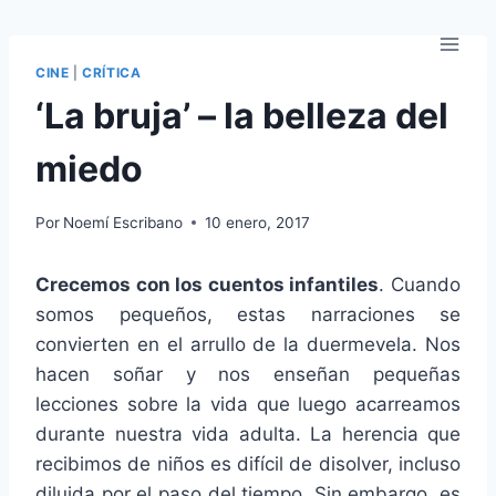
Saltar
al
contenido
CINE
|
CRÍTICA
‘La bruja’ – la belleza del
miedo
Por
Noemí Escribano
10 enero, 2017
Crecemos con los cuentos infantiles
. Cuando
somos pequeños, estas narraciones se
convierten en el arrullo de la duermevela. Nos
hacen soñar y nos enseñan pequeñas
lecciones sobre la vida que luego acarreamos
durante nuestra vida adulta.
La herencia que
recibimos de niños es difícil de disolver, incluso
diluida por el paso del tiempo. Sin embargo, es