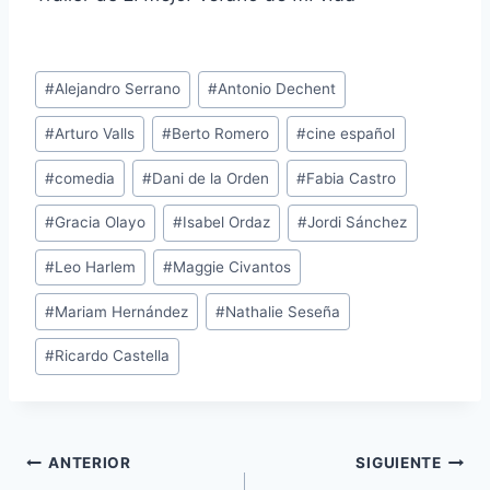
Etiquetas
#
Alejandro Serrano
#
Antonio Dechent
de
#
Arturo Valls
#
Berto Romero
#
cine español
la
entrada:
#
comedia
#
Dani de la Orden
#
Fabia Castro
#
Gracia Olayo
#
Isabel Ordaz
#
Jordi Sánchez
#
Leo Harlem
#
Maggie Civantos
#
Mariam Hernández
#
Nathalie Seseña
#
Ricardo Castella
Navegación
ANTERIOR
SIGUIENTE