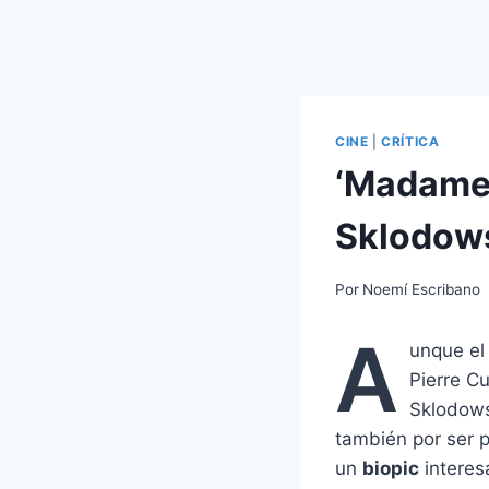
CINE
|
CRÍTICA
‘Madame 
Sklodow
Por
Noemí Escribano
A
unque el
Pierre C
Sklodowsk
también por ser 
un
biopic
interes