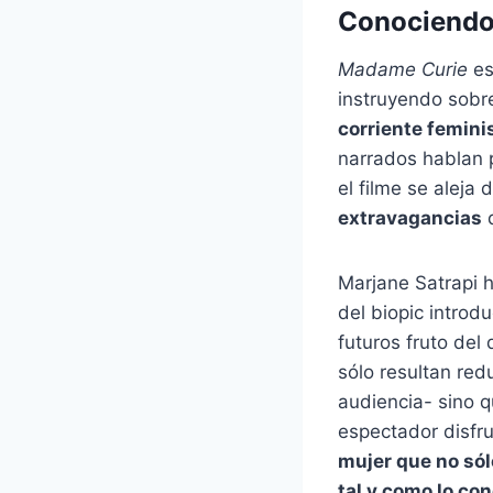
Conociendo
Madame Curie
es
instruyendo sobre
corriente femini
narrados hablan p
el filme se aleja
extravagancias
q
Marjane Satrapi h
del biopic introd
futuros fruto del
sólo resultan re
audiencia- sino 
espectador disfr
mujer que no sól
tal y como lo co