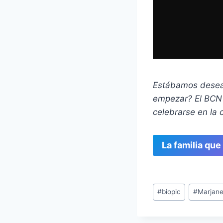
Estábamos desean
empezar? El BCN F
celebrarse en la 
La familia que
Etiquetas
#
biopic
#
Marjane
de
la