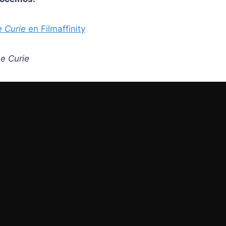
 Curie
en Filmaffinity
 Curie