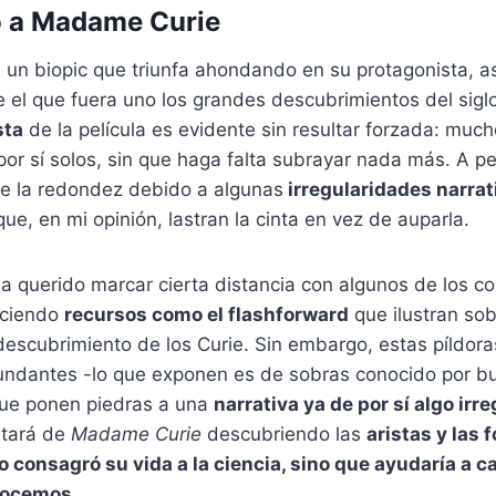
 a Madame Curie
 un biopic que triunfa ahondando en su protagonista, a
 el que fuera uno los grandes descubrimientos del sigl
sta
de la película es evidente sin resultar forzada: muc
or sí solos, sin que haga falta subrayar nada más. A pe
 de la redondez debido a algunas
irregularidades narrat
ue, en mi opinión, lastran la cinta en vez de auparla.
a querido marcar cierta distancia con algunos de los c
uciendo
recursos como el flashforward
que ilustran so
 descubrimiento de los Curie. Sin embargo, estas píldora
dundantes -lo que exponen es de sobras conocido por bu
que ponen piedras a una
narrativa ya de por sí algo irre
utará de
Madame Curie
descubriendo las
aristas y las 
o consagró su vida a la ciencia, sino que ayudaría a 
nocemos.