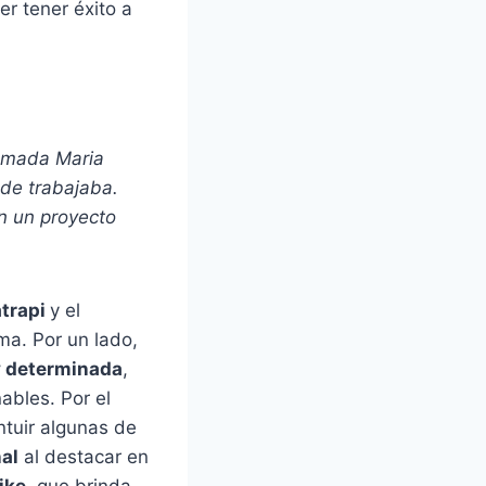
r tener éxito a
lamada Maria
de trabajaba.
en un proyecto
atrapi
y el
ma. Por un lado,
y determinada
,
ables. Por el
tuir algunas de
al
al destacar en
ike
, que brinda