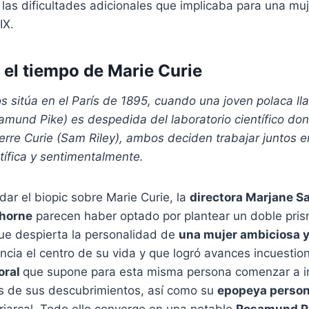
as dificultades adicionales que implicaba para una muje
IX.
 el tiempo de Marie Curie
 sitúa en el París de 1895, cuando una joven polaca l
mund Pike) es despedida del laboratorio científico don
erre Curie (Sam Riley), ambos deciden trabajar juntos 
ntífica y sentimentalmente.
dar el biopic sobre Marie Curie, la
directora Marjane S
Thorne
parecen haber optado por plantear un doble pris
que despierta la personalidad de
una mujer ambiciosa 
encia el centro de su vida y que logró avances incuestion
oral
que supone para esta misma persona comenzar a in
s de sus descubrimientos, así como su
epopeya person
riarcal. Todo ello converge en una notable
Rosamund P