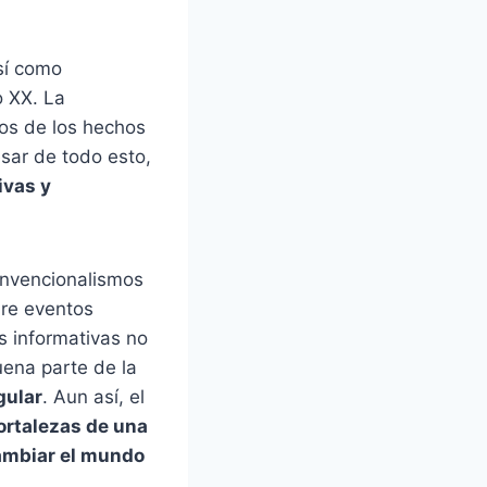
sí como
o XX. La
hos de los hechos
sar de todo esto,
ivas y
onvencionalismos
bre eventos
s informativas no
ena parte de la
gular
. Aun así, el
fortalezas de una
cambiar el mundo