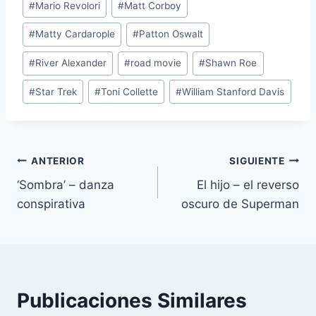
#
Mario Revolori
#
Matt Corboy
#
Matty Cardarople
#
Patton Oswalt
#
River Alexander
#
road movie
#
Shawn Roe
#
Star Trek
#
Toni Collette
#
William Stanford Davis
Navegación
ANTERIOR
SIGUIENTE
‘Sombra’ – danza
El hijo – el reverso
de
conspirativa
oscuro de Superman
entradas
Publicaciones Similares