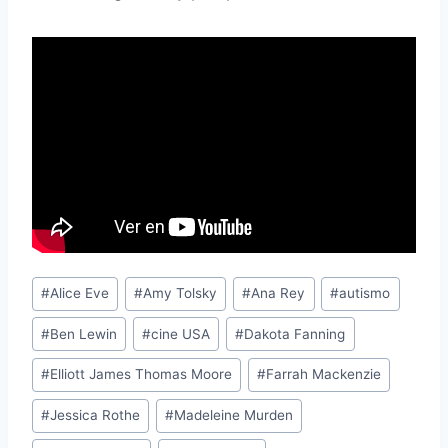
Etiquetas
#
Alice Eve
#
Amy Tolsky
#
Ana Rey
#
autismo
de
#
Ben Lewin
#
cine USA
#
Dakota Fanning
la
entrada:
#
Elliott James Thomas Moore
#
Farrah Mackenzie
#
Jessica Rothe
#
Madeleine Murden