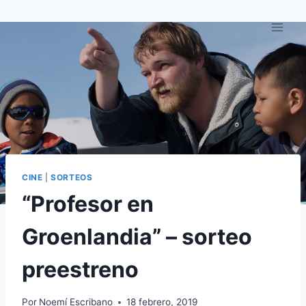
Saltar
al
contenido
CINE
|
SORTEOS
“Profesor en
Groenlandia” – sorteo
preestreno
Por
Noemí Escribano
18 febrero, 2019