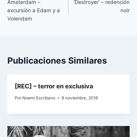
Ámsterdam –
‘Destroyer’ – redención
de
excursión a Edam y a
noir
entradas
Volendam
Publicaciones Similares
[REC] – terror en exclusiva
Por
Noemí Escribano
9 noviembre, 2016