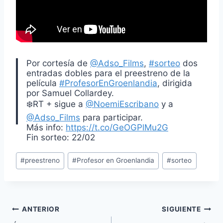
Por cortesía de
@Adso_Films
,
#sorteo
dos
entradas dobles para el preestreno de la
película
#ProfesorEnGroenlandia
, dirigida
por Samuel Collardey.
❄️RT + sigue a
@NoemiEscribano
y a
@Adso_Films
para participar.
Más info:
https://t.co/GeOGPlMu2G
Fin sorteo: 22/02
pic.twitter.com/GtVY1NKn5q
Etiquetas
#
preestreno
#
Profesor en Groenlandia
#
sorteo
de
— Noemí Escribano (@NoemiEscribano)
18
la
de febrero de 2019
entrada:
Navegación
ANTERIOR
SIGUIENTE