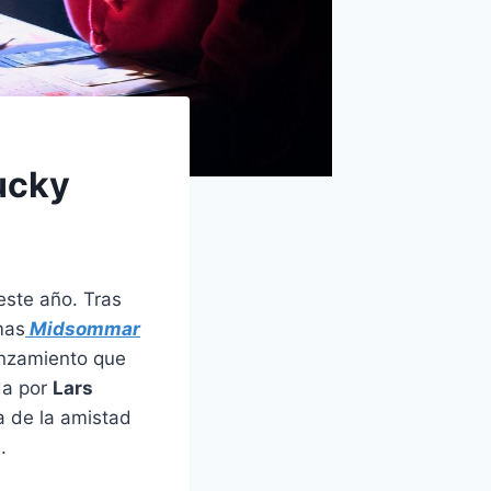
hucky
este año. Tras
mas
Midsommar
anzamiento que
da por
Lars
a de la amistad
.