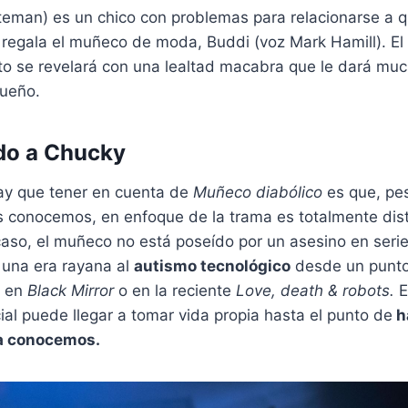
teman) es un chico con problemas para relacionarse a 
e regala el muñeco de moda, Buddi (voz Mark Hamill). E
nto se revelará con una lealtad macabra que le dará m
ueño.
do a Chucky
ay que tener en cuenta de
Muñeco diabólico
es que, pes
conocemos, en enfoque de la trama es totalmente distin
 caso, el muñeco no está poseído por un asesino en seri
 una era rayana al
autismo tecnológico
desde un punto
o en
Black Mirror
o en la reciente
Love, death & robots.
E
icial puede llegar a tomar vida propia hasta el punto de
ha
la conocemos.