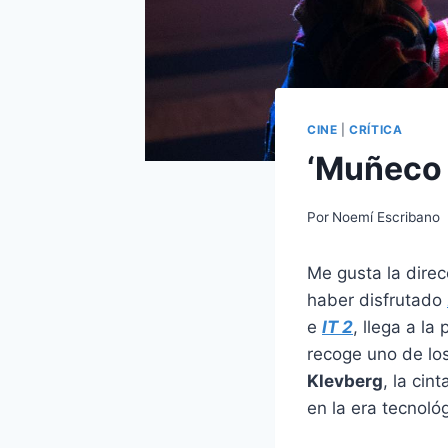
CINE
|
CRÍTICA
‘Muñeco 
Por
Noemí Escribano
Me gusta la direc
haber disfrutado
e
IT 2
, llega a la
recoge uno de lo
Klevberg
, la cin
en la era tecnoló