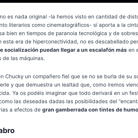
 no es nada original -la hemos visto en cantidad de dist
to literarios como cinematográficos- sí aporta a la cin
a bien en tiempos de paranoia tecnológica y de sobres
n esta era de hiperconectividad, no es descabellado pe
 socialización puedan llegar a un escalafón más
en e
és de las máquinas.
n Chucky un compañero fiel que se no se burla de su s
rle y que demuestra un lealtad que, como iremos viend
cida. Ya os podéis imaginar que todo derivará en un fes
 como las deseadas dadas las posibilidades del “encan
orias a efectos de
gran gamberrada con tintes de humo
abro