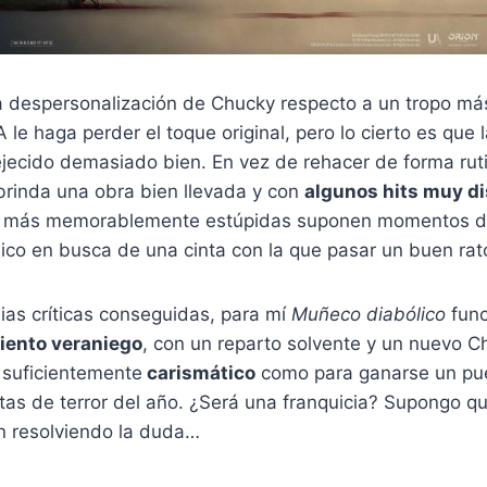
la despersonalización de Chucky respecto a un tropo má
 IA le haga perder el toque original, pero lo cierto es que 
jecido demasiado bien. En vez de rehacer de forma ruti
brinda una obra bien llevada y con
algunos hits muy di
ses más memorablemente estúpidas suponen momentos d
ico en busca de una cinta con la que pasar un buen rat
bias críticas conseguidas, para mí
Muñeco diabólico
func
iento veraniego
, con un reparto solvente y un nuevo C
 suficientemente
carismático
como para ganarse un pu
tas de terror del año. ¿Será una franquicia? Supongo qu
án resolviendo la duda…