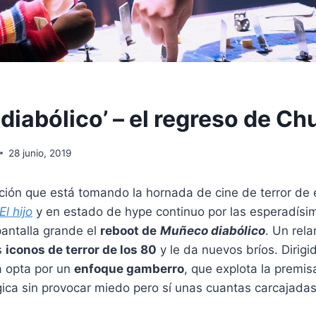
diabólico’ – el regreso de C
28 junio, 2019
ción que está tomando la hornada de cine de terror de 
El hijo
y en estado de hype continuo por las esperadísi
 pantalla grande el
reboot de
Muñeco diabólico
. Un rel
s
iconos de terror de los 80
y le da nuevos bríos. Dirigi
ta opta por un
enfoque gamberro
, que explota la premis
gica sin provocar miedo pero sí unas cuantas carcajadas