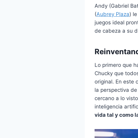
Andy (Gabriel Ba
(
Aubrey Plaza
) l
juegos ideal pro
de cabeza a su d
Reinventan
Lo primero que h
Chucky que todos 
original. En este
la perspectiva de
cercano a lo vist
inteligencia artif
vida tal y como 