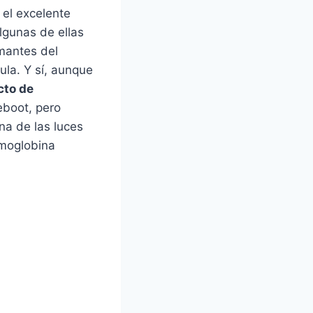
 el excelente
lgunas de ellas
amantes del
ula. Y sí, aunque
cto de
eboot, pero
na de las luces
moglobina