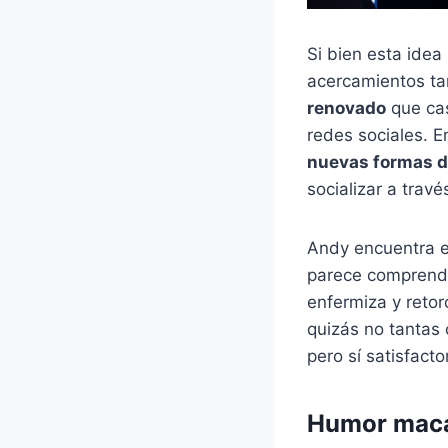
Si bien esta idea
acercamientos tan
renovado
que cas
redes sociales. E
nuevas formas de
socializar a trav
Andy encuentra e
parece comprende
enfermiza y retor
quizás no tantas
pero sí satisfact
Humor mac