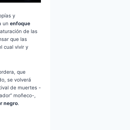
opías y
ta un
enfoque
aturación de las
nsar que las
l cual vivir y
ordera, que
o, se volverá
tival de muertes -
tador” moñeco-,
r negro
.