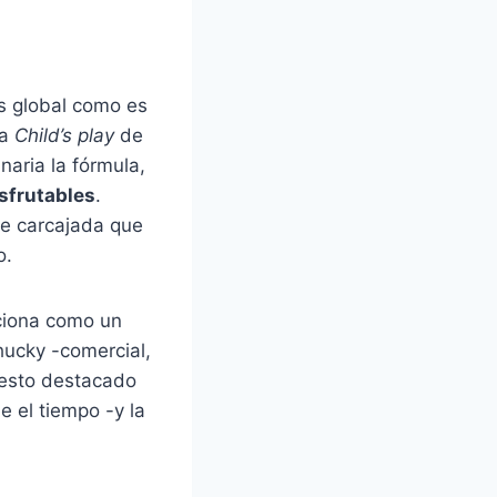
s global como es
la
Child’s play
de
naria la fórmula,
sfrutables
.
e carcajada que
o.
iona como un
hucky -comercial,
esto destacado
e el tiempo -y la