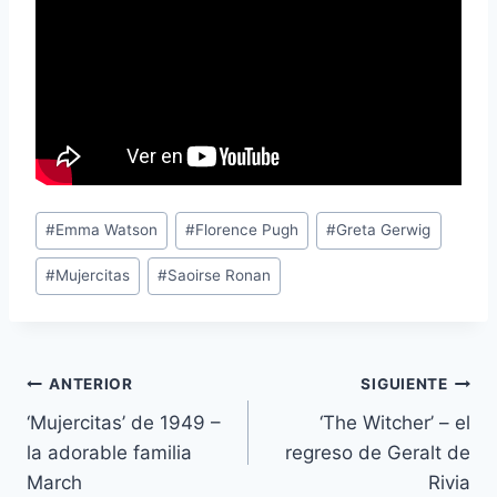
Etiquetas
#
Emma Watson
#
Florence Pugh
#
Greta Gerwig
de
#
Mujercitas
#
Saoirse Ronan
la
entrada:
Navegación
ANTERIOR
SIGUIENTE
‘Mujercitas’ de 1949 –
‘The Witcher’ – el
de
la adorable familia
regreso de Geralt de
entradas
March
Rivia