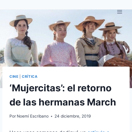
Saltar
al
contenido
CINE
|
CRÍTICA
‘Mujercitas’: el retorno
de las hermanas March
Por
Noemí Escribano
24 diciembre, 2019