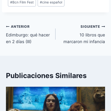
#
Bcn Film Fest
#
cine español
de
la
entrada:
Navegación
ANTERIOR
SIGUIENTE
Edimburgo: qué hacer
10 libros que
de
en 2 días (III)
marcaron mi infancia
entradas
Publicaciones Similares