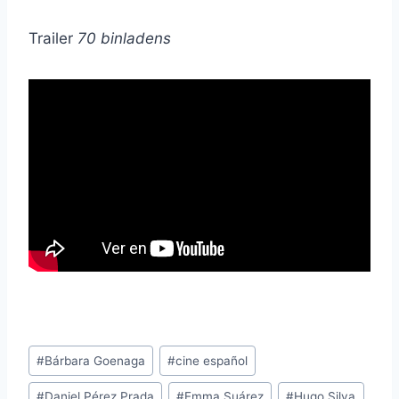
Trailer
70 binladens
Etiquetas
#
Bárbara Goenaga
#
cine español
de
#
Daniel Pérez Prada
#
Emma Suárez
#
Hugo Silva
la