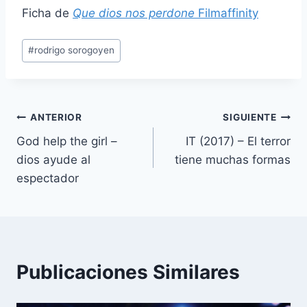
Ficha de
Que dios nos perdone
Filmaffinity
Etiquetas
#
rodrigo sorogoyen
de
la
entrada:
Navegación
ANTERIOR
SIGUIENTE
God help the girl –
IT (2017) – El terror
de
dios ayude al
tiene muchas formas
entradas
espectador
Publicaciones Similares