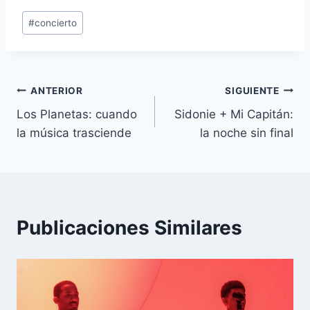
Etiquetas
#
concierto
de
la
entrada:
Navegación
ANTERIOR
SIGUIENTE
Los Planetas: cuando
Sidonie + Mi Capitán:
de
la música trasciende
la noche sin final
entradas
Publicaciones Similares