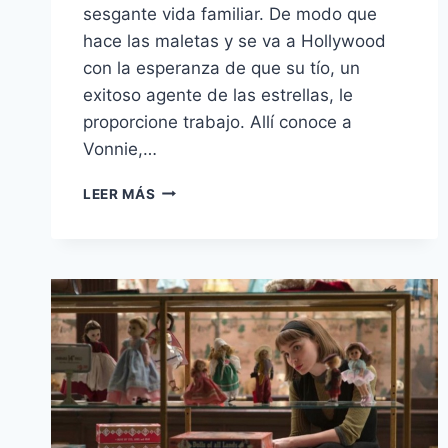
sesgante vida familiar. De modo que
hace las maletas y se va a Hollywood
con la esperanza de que su tío, un
exitoso agente de las estrellas, le
proporcione trabajo. Allí conoce a
Vonnie,…
CAFÉ
LEER MÁS
SOCIETY
–
EL
ENCANTO
POR
LA
NOSTALGIA