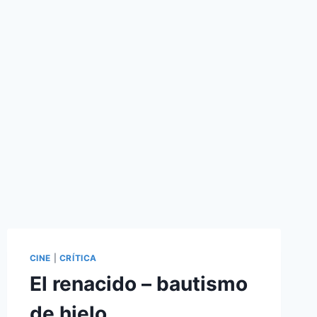
CINE
|
CRÍTICA
El renacido – bautismo
de hielo