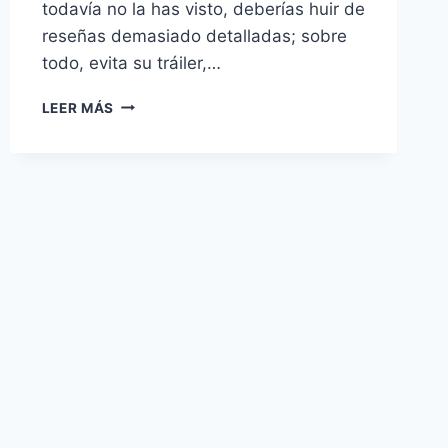
todavía no la has visto, deberías huir de
reseñas demasiado detalladas; sobre
todo, evita su tráiler,…
‘LA
LEER MÁS
HABITACIÓN’
–
UNA
VENTANA
AL
MUNDO