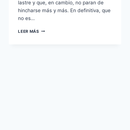
lastre y que, en cambio, no paran de
hincharse más y más. En definitiva, que
no es…
‘GHOST
LEER MÁS
IN
THE
SHELL’:
ECOS
DE
FUTURO