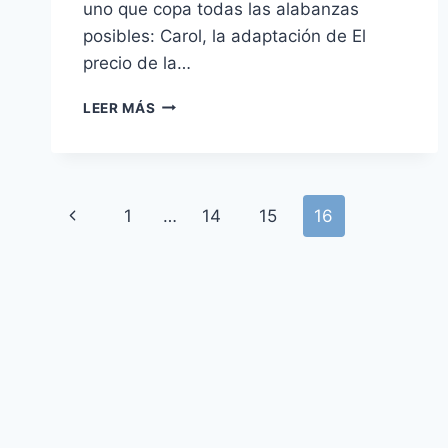
uno que copa todas las alabanzas
posibles: Carol, la adaptación de El
precio de la…
‘CAROL’
LEER MÁS
–
AMORES
QUE
NO
Navegación
CALAN
Página
1
…
14
15
16
de
anterior
página