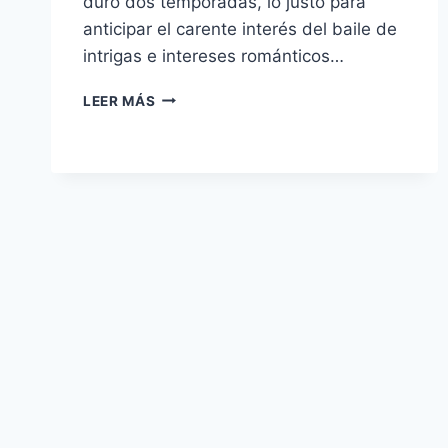
duró dos temporadas, lo justo para
anticipar el carente interés del baile de
intrigas e intereses románticos…
YOU
LEER MÁS
–
NO
ES
AMOR,
ES
OBSESIÓN