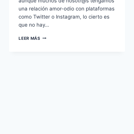
aunque muchos de nosotr@s tengamos
una relación amor-odio con plataformas
como Twitter o Instagram, lo cierto es
que no hay…
‘CON
LEER MÁS
AMOR,
SIMÓN’
–
LOVE
IS
BLUE