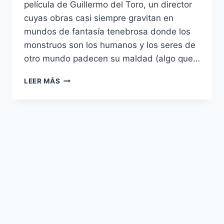
película de Guillermo del Toro, un director
cuyas obras casi siempre gravitan en
mundos de fantasía tenebrosa donde los
monstruos son los humanos y los seres de
otro mundo padecen su maldad (algo que…
LA
LEER MÁS
FORMA
DEL
AGUA
–
LA
POÉTICA
DEL
AMOR
ENTRE
SEMEJANTES