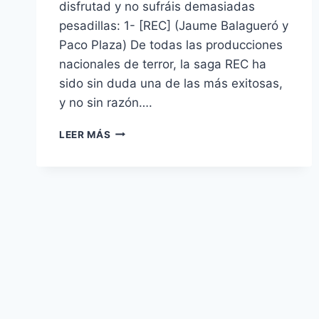
disfrutad y no sufráis demasiadas
pesadillas: 1- [REC] (Jaume Balagueró y
Paco Plaza) De todas las producciones
nacionales de terror, la saga REC ha
sido sin duda una de las más exitosas,
y no sin razón….
10
LEER MÁS
PELÍCULAS
QUE
ME
HAN
ATERRORIZADO
III