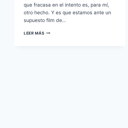
que fracasa en el intento es, para mí,
otro hecho. Y es que estamos ante un
supuesto film de…
SIBERIA
LEER MÁS
–
CUANDO
EL
ESPECTADOR
SE
QUEDA
CONGELADO