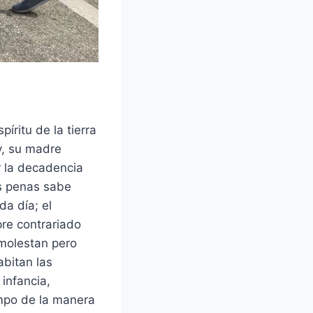
íritu de la tierra
y, su madre
r la decadencia
as penas sabe
da día; el
pre contrariado
molestan pero
bitan las
 infancia,
mpo de la manera