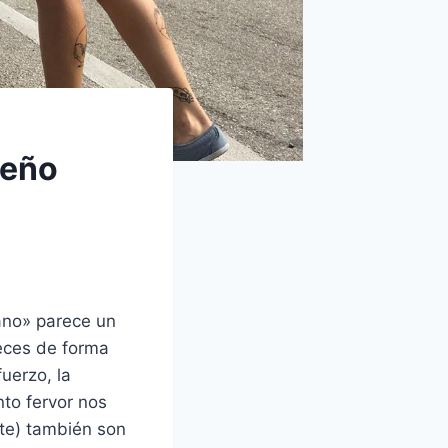
ueño
ano» parece un
eces de forma
uerzo, la
nto fervor nos
nte) también son