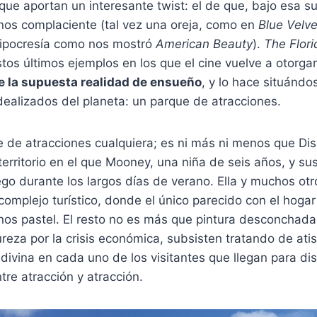
que aportan un interesante twist: el de que, bajo esa sup
os complaciente (tal vez una oreja, como en
Blue Velve
 hipocresía como nos mostró
American Beauty
).
The Flori
tos últimos ejemplos en los que el cine vuelve a otorg
 la supuesta realidad de ensueño
, y lo hace situándo
dealizados del planeta: un parque de atracciones.
e de atracciones cualquiera; es ni más ni menos que Di
territorio en el que Mooney, una niña de seis años, y su
o durante los largos días de verano. Ella y muchos otr
complejo turístico, donde el único parecido con el hoga
os pastel. El resto no es más que pintura desconchada 
eza por la crisis económica, subsisten tratando de ati
adivina en cada uno de los visitantes que llegan para dis
tre atracción y atracción.