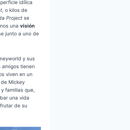
erficie idílica
t
, o kilos de
da Project
se
arnos una
visión
se junto a uno de
sneyworld y sus
s amigos tienen
os viven en un
r de Mickey
y familias que,
sbar una vida
frutar de su