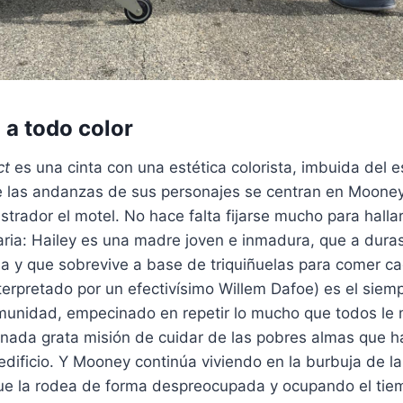
 a todo color
ct
es una cinta con una estética colorista, imbuida del esp
 las andanzas de sus personajes se centran en Moone
istrador el motel. No hace falta fijarse mucho para halla
iaria: Hailey es una madre joven e inmadura, que a dur
a y que sobrevive a base de triquiñuelas para comer ca
terpretado por un efectivísimo Willem Dafoe) es el siem
munidad, empecinado en repetir lo mucho que todos le 
nada grata misión de cuidar de las pobres almas que ha
edificio. Y Mooney continúa viviendo en la burbuja de la
ue la rodea de forma despreocupada y ocupando el tie