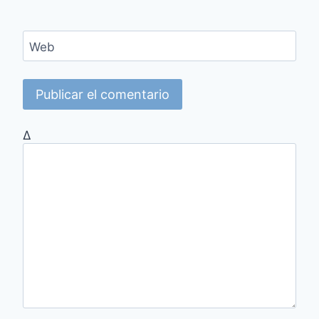
Web
Δ