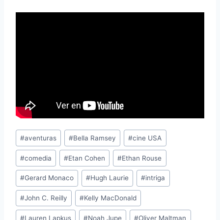
Etiquetas
#
aventuras
#
Bella Ramsey
#
cine USA
de
#
comedia
#
Etan Cohen
#
Ethan Rouse
la
entrada:
#
Gerard Monaco
#
Hugh Laurie
#
intriga
#
John C. Reilly
#
Kelly MacDonald
#
Lauren Lapkus
#
Noah Jupe
#
Oliver Maltman