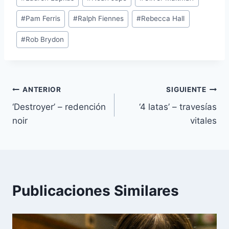
#
Pam Ferris
#
Ralph Fiennes
#
Rebecca Hall
#
Rob Brydon
Navegación
ANTERIOR
SIGUIENTE
‘Destroyer’ – redención
‘4 latas’ – travesías
de
noir
vitales
entradas
Publicaciones Similares